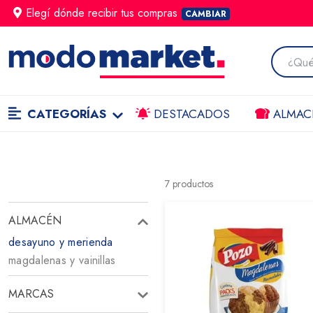
Elegí dónde
recibir
tus compras
CAMBIAR
CATEGORÍAS
DESTACADOS
ALMAC
7
productos
ALMACÉN
desayuno y merienda
magdalenas y vainillas
MARCAS