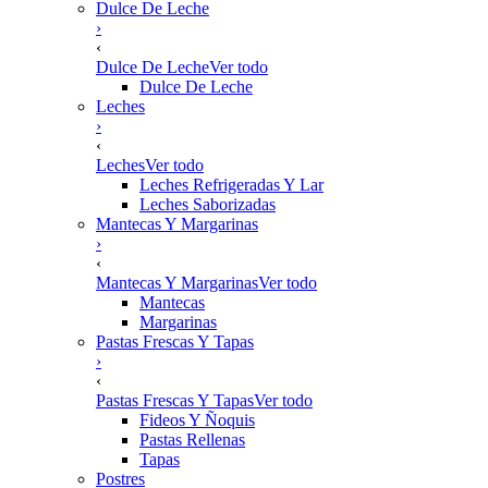
Dulce De Leche
›
‹
Dulce De Leche
Ver todo
Dulce De Leche
Leches
›
‹
Leches
Ver todo
Leches Refrigeradas Y Lar
Leches Saborizadas
Mantecas Y Margarinas
›
‹
Mantecas Y Margarinas
Ver todo
Mantecas
Margarinas
Pastas Frescas Y Tapas
›
‹
Pastas Frescas Y Tapas
Ver todo
Fideos Y Ñoquis
Pastas Rellenas
Tapas
Postres