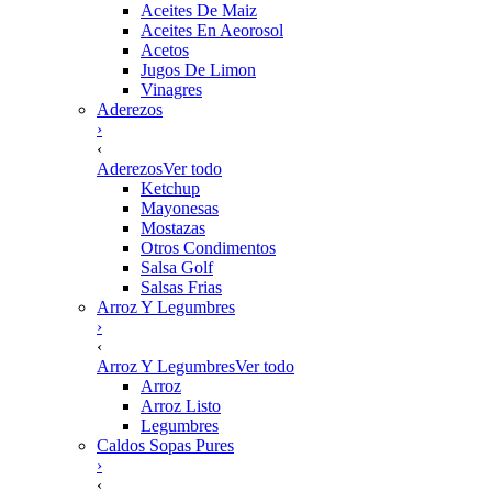
Aceites De Maiz
Aceites En Aeorosol
Acetos
Jugos De Limon
Vinagres
Aderezos
›
‹
Aderezos
Ver todo
Ketchup
Mayonesas
Mostazas
Otros Condimentos
Salsa Golf
Salsas Frias
Arroz Y Legumbres
›
‹
Arroz Y Legumbres
Ver todo
Arroz
Arroz Listo
Legumbres
Caldos Sopas Pures
›
‹