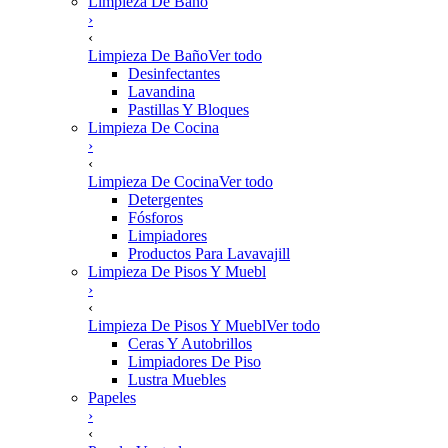
Limpieza De Baño
›
‹
Limpieza De Baño
Ver todo
Desinfectantes
Lavandina
Pastillas Y Bloques
Limpieza De Cocina
›
‹
Limpieza De Cocina
Ver todo
Detergentes
Fósforos
Limpiadores
Productos Para Lavavajill
Limpieza De Pisos Y Muebl
›
‹
Limpieza De Pisos Y Muebl
Ver todo
Ceras Y Autobrillos
Limpiadores De Piso
Lustra Muebles
Papeles
›
‹