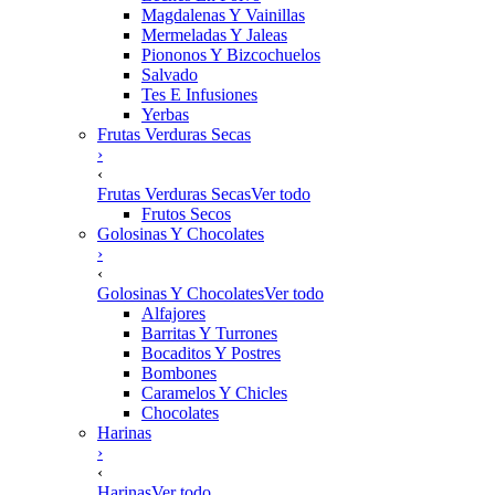
Magdalenas Y Vainillas
Mermeladas Y Jaleas
Piononos Y Bizcochuelos
Salvado
Tes E Infusiones
Yerbas
Frutas Verduras Secas
›
‹
Frutas Verduras Secas
Ver todo
Frutos Secos
Golosinas Y Chocolates
›
‹
Golosinas Y Chocolates
Ver todo
Alfajores
Barritas Y Turrones
Bocaditos Y Postres
Bombones
Caramelos Y Chicles
Chocolates
Harinas
›
‹
Harinas
Ver todo