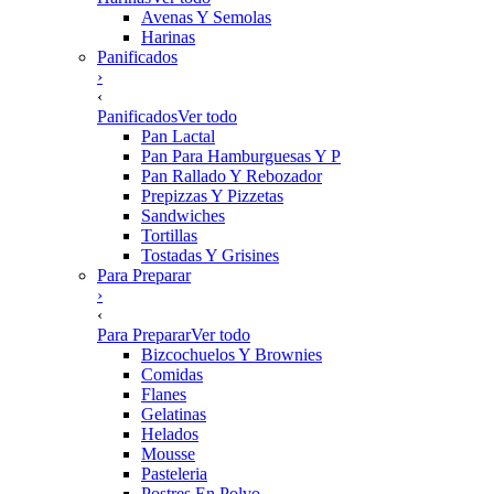
Avenas Y Semolas
Harinas
Panificados
›
‹
Panificados
Ver todo
Pan Lactal
Pan Para Hamburguesas Y P
Pan Rallado Y Rebozador
Prepizzas Y Pizzetas
Sandwiches
Tortillas
Tostadas Y Grisines
Para Preparar
›
‹
Para Preparar
Ver todo
Bizcochuelos Y Brownies
Comidas
Flanes
Gelatinas
Helados
Mousse
Pasteleria
Postres En Polvo