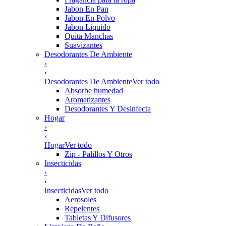
Jabon En Pan
Jabon En Polvo
Jabon Liquido
Quita Manchas
Suavizantes
Desodorantes De Ambiente
›
‹
Desodorantes De Ambiente
Ver todo
Absorbe humedad
Aromatizantes
Desodorantes Y Desinfecta
Hogar
›
‹
Hogar
Ver todo
Zip - Palillos Y Otros
Insecticidas
›
‹
Insecticidas
Ver todo
Aerosoles
Repelentes
Tabletas Y Difusores