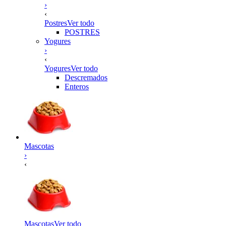
›
‹
Postres
Ver todo
POSTRES
Yogures
›
‹
Yogures
Ver todo
Descremados
Enteros
Mascotas
›
‹
Mascotas
Ver todo