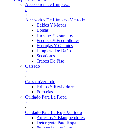
Accesorios De Limpieza
›
‹
Accesorios De Limpieza
Ver todo
Baldes Y Mopas
Bolsas
Broches Y Ganchos
Escobas Y Escobillones
Esponjas Y Guantes
Limpieza De Baño
Secadores
Trapos De Piso
Calzado
›
‹
Calzado
Ver todo
Brillos Y Revividores
Pomadas
Cuidado Para La Ropa
›
‹
Cuidado Para La Ropa
Ver todo
Aprestos Y Blanqueadores
Detergente Para Ropa
Fragancia para la ropa