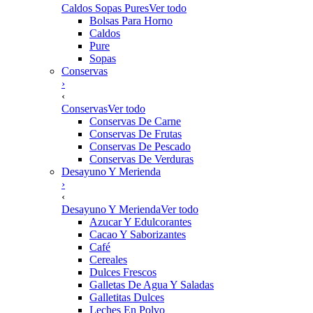
Caldos Sopas Pures
Ver todo
Bolsas Para Horno
Caldos
Pure
Sopas
Conservas
›
‹
Conservas
Ver todo
Conservas De Carne
Conservas De Frutas
Conservas De Pescado
Conservas De Verduras
Desayuno Y Merienda
›
‹
Desayuno Y Merienda
Ver todo
Azucar Y Edulcorantes
Cacao Y Saborizantes
Café
Cereales
Dulces Frescos
Galletas De Agua Y Saladas
Galletitas Dulces
Leches En Polvo