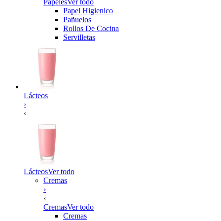
Papeles
Ver todo
Papel Higienico
Pañuelos
Rollos De Cocina
Servilletas
Lácteos
›
‹
Lácteos
Ver todo
Cremas
›
‹
Cremas
Ver todo
Cremas