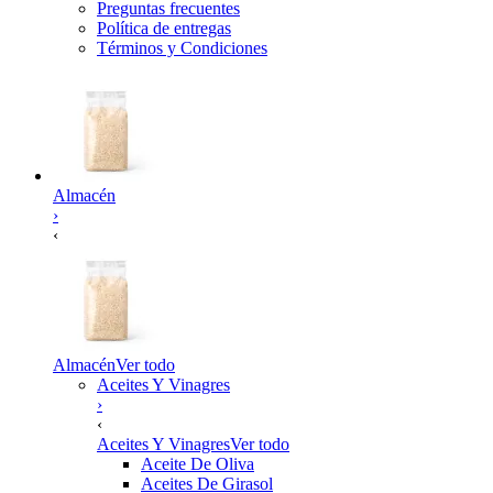
Preguntas frecuentes
Política de entregas
Términos y Condiciones
Almacén
›
‹
Almacén
Ver todo
Aceites Y Vinagres
›
‹
Aceites Y Vinagres
Ver todo
Aceite De Oliva
Aceites De Girasol