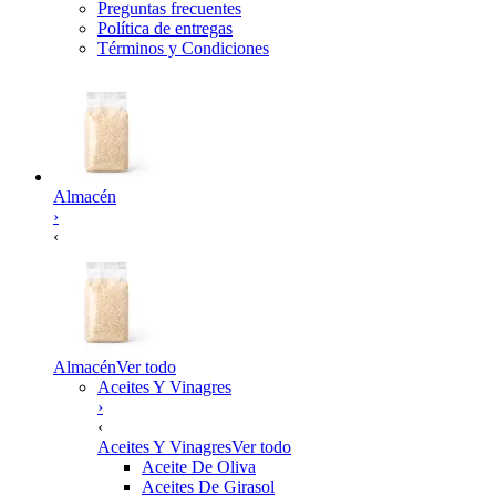
Preguntas frecuentes
Política de entregas
Términos y Condiciones
Almacén
›
‹
Almacén
Ver todo
Aceites Y Vinagres
›
‹
Aceites Y Vinagres
Ver todo
Aceite De Oliva
Aceites De Girasol