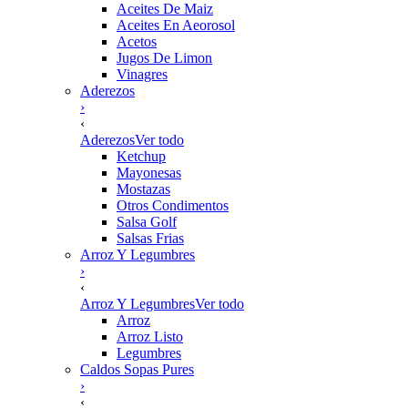
Aceites De Maiz
Aceites En Aeorosol
Acetos
Jugos De Limon
Vinagres
Aderezos
›
‹
Aderezos
Ver todo
Ketchup
Mayonesas
Mostazas
Otros Condimentos
Salsa Golf
Salsas Frias
Arroz Y Legumbres
›
‹
Arroz Y Legumbres
Ver todo
Arroz
Arroz Listo
Legumbres
Caldos Sopas Pures
›
‹