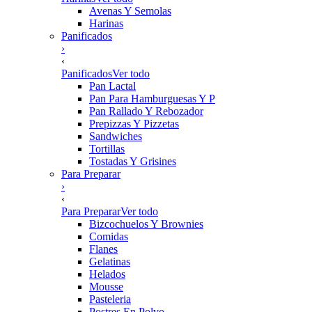
Avenas Y Semolas
Harinas
Panificados
›
‹
Panificados
Ver todo
Pan Lactal
Pan Para Hamburguesas Y P
Pan Rallado Y Rebozador
Prepizzas Y Pizzetas
Sandwiches
Tortillas
Tostadas Y Grisines
Para Preparar
›
‹
Para Preparar
Ver todo
Bizcochuelos Y Brownies
Comidas
Flanes
Gelatinas
Helados
Mousse
Pasteleria
Postres En Polvo