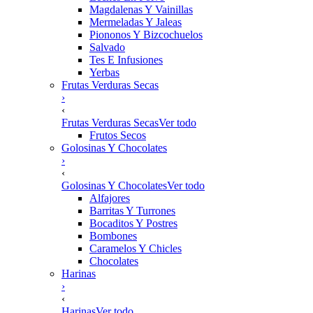
Magdalenas Y Vainillas
Mermeladas Y Jaleas
Piononos Y Bizcochuelos
Salvado
Tes E Infusiones
Yerbas
Frutas Verduras Secas
›
‹
Frutas Verduras Secas
Ver todo
Frutos Secos
Golosinas Y Chocolates
›
‹
Golosinas Y Chocolates
Ver todo
Alfajores
Barritas Y Turrones
Bocaditos Y Postres
Bombones
Caramelos Y Chicles
Chocolates
Harinas
›
‹
Harinas
Ver todo