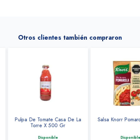
Otros clientes también compraron
asa De La
Salsa Knorr Pomarola X 340g
Salsa C
 Gr
X 35
Disponible