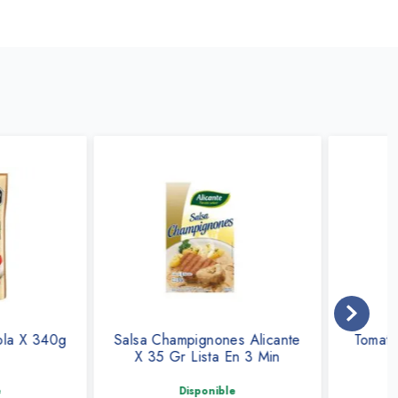
hampignones Alicante
Tomate Triturado Profecia X
 Gr Lista En 3 Min
500 Gr
Disponible
Disponible