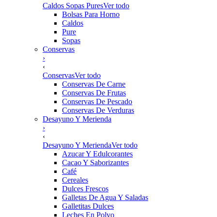
Caldos Sopas Pures
Ver todo
Bolsas Para Horno
Caldos
Pure
Sopas
Conservas
›
‹
Conservas
Ver todo
Conservas De Carne
Conservas De Frutas
Conservas De Pescado
Conservas De Verduras
Desayuno Y Merienda
›
‹
Desayuno Y Merienda
Ver todo
Azucar Y Edulcorantes
Cacao Y Saborizantes
Café
Cereales
Dulces Frescos
Galletas De Agua Y Saladas
Galletitas Dulces
Leches En Polvo