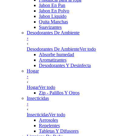
Jabon En Pan
Jabon En Polvo
Jabon Liquido
Quita Manchas
Suavizantes
Desodorantes De Ambiente
›
‹
Desodorantes De Ambiente
Ver todo
Absorbe humedad
Aromatizantes
Desodorantes Y Desinfecta
Hogar
›
‹
Hogar
Ver todo
Zip - Palillos Y Otros
Insecticidas
›
‹
Insecticidas
Ver todo
Aerosoles
Repelentes
Tabletas Y Difusores