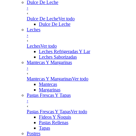
Dulce De Leche
›
‹
Dulce De Leche
Ver todo
Dulce De Leche
Leches
›
‹
Leches
Ver todo
Leches Refrigeradas Y Lar
Leches Saborizadas
Mantecas Y Margarinas
›
‹
Mantecas Y Margarinas
Ver todo
Mantecas
Margarinas
Pastas Frescas Y Tapas
›
‹
Pastas Frescas Y Tapas
Ver todo
Fideos Y Ñoquis
Pastas Rellenas
Tapas
Postres