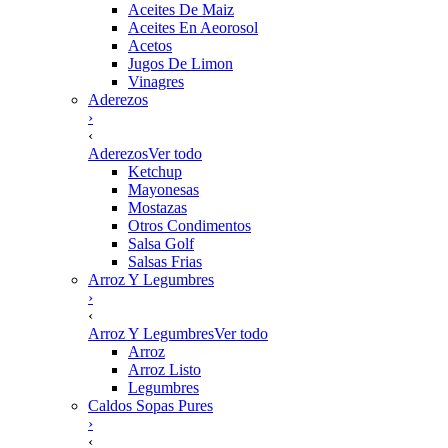
Aceites De Maiz
Aceites En Aeorosol
Acetos
Jugos De Limon
Vinagres
Aderezos
›
‹
Aderezos
Ver todo
Ketchup
Mayonesas
Mostazas
Otros Condimentos
Salsa Golf
Salsas Frias
Arroz Y Legumbres
›
‹
Arroz Y Legumbres
Ver todo
Arroz
Arroz Listo
Legumbres
Caldos Sopas Pures
›
‹