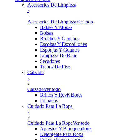
Accesorios De Limpieza
›
‹
Accesorios De Limpieza
Ver todo
Baldes Y Mopas
Bolsas
Broches Y Ganchos
Escobas Y Escobillones
Esponjas Y Guantes
Limpieza De Baño
Secadores
Trapos De Piso
Calzado
›
‹
Calzado
Ver todo
Brillos Y Revividores
Pomadas
Cuidado Para La Ropa
›
‹
Cuidado Para La Ropa
Ver todo
Aprestos Y Blanqueadores
Detergente Para Ropa
Fragancia para la ropa