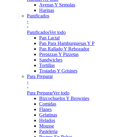
Avenas Y Semolas
Harinas
Panificados
›
‹
Panificados
Ver todo
Pan Lactal
Pan Para Hamburguesas Y P
Pan Rallado Y Rebozador
Prepizzas Y Pizzetas
Sandwiches
Tortillas
Tostadas Y Grisines
Para Preparar
›
‹
Para Preparar
Ver todo
Bizcochuelos Y Brownies
Comidas
Flanes
Gelatinas
Helados
Mousse
Pasteleria
Postres En Polvo