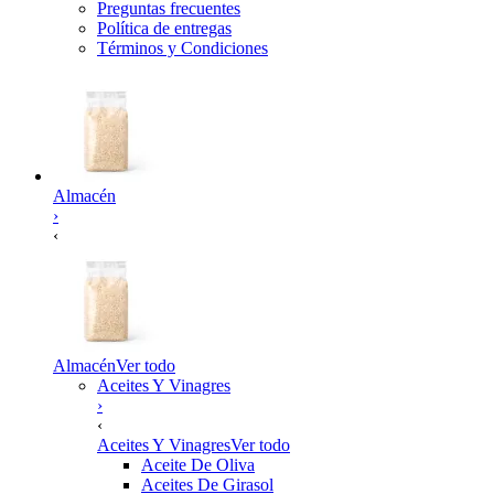
Preguntas frecuentes
Política de entregas
Términos y Condiciones
Almacén
›
‹
Almacén
Ver todo
Aceites Y Vinagres
›
‹
Aceites Y Vinagres
Ver todo
Aceite De Oliva
Aceites De Girasol