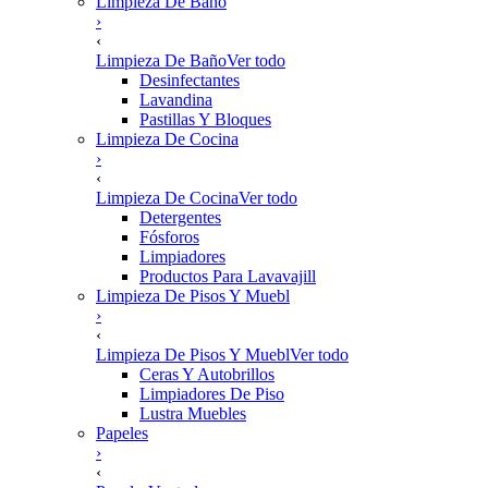
Limpieza De Baño
›
‹
Limpieza De Baño
Ver todo
Desinfectantes
Lavandina
Pastillas Y Bloques
Limpieza De Cocina
›
‹
Limpieza De Cocina
Ver todo
Detergentes
Fósforos
Limpiadores
Productos Para Lavavajill
Limpieza De Pisos Y Muebl
›
‹
Limpieza De Pisos Y Muebl
Ver todo
Ceras Y Autobrillos
Limpiadores De Piso
Lustra Muebles
Papeles
›
‹