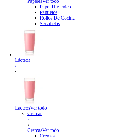
Papeles
Ver todo
Papel Higienico
Pañuelos
Rollos De Cocina
Servilletas
Lácteos
›
‹
Lácteos
Ver todo
Cremas
›
‹
Cremas
Ver todo
Cremas