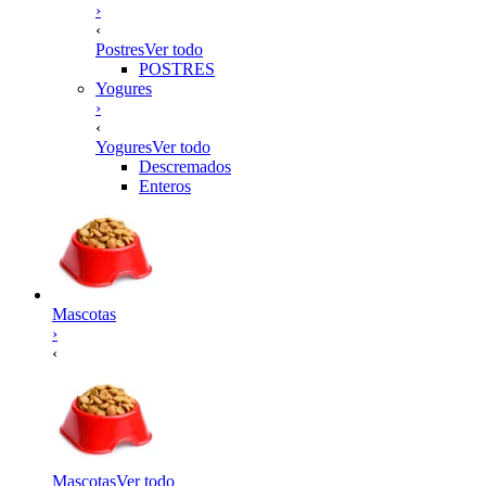
›
‹
Postres
Ver todo
POSTRES
Yogures
›
‹
Yogures
Ver todo
Descremados
Enteros
Mascotas
›
‹
Mascotas
Ver todo