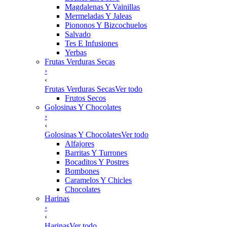
Magdalenas Y Vainillas
Mermeladas Y Jaleas
Piononos Y Bizcochuelos
Salvado
Tes E Infusiones
Yerbas
Frutas Verduras Secas
›
‹
Frutas Verduras Secas
Ver todo
Frutos Secos
Golosinas Y Chocolates
›
‹
Golosinas Y Chocolates
Ver todo
Alfajores
Barritas Y Turrones
Bocaditos Y Postres
Bombones
Caramelos Y Chicles
Chocolates
Harinas
›
‹
Harinas
Ver todo