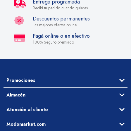
Entrega programada
Recibí tu pedido cuando quieras
Descuentos permanentes
Las mejores ofertas online
Pagá online o en efectivo
100% Seguro premiado
Promociones
Ofertas
Almacén
Aceites y Vinagres
Atención al cliente
Arroz y Legumbres
Desayuno y Merienda
Ayuda
Modomarket.com
Pastas Secas y Salsas
Cómo comprar