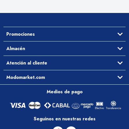
Promociones
Ofertas
Almacén
Aceites y Vinagres
Atención al cliente
Arroz y Legumbres
Desayuno y Merienda
Ayuda
Modomarket.com
Pastas Secas y Salsas
Cómo comprar
Preguntas Frecuentes
Qué comemos hoy
Medios de pago
Contacto
Arrepentimiento
Zona de cobertura
Política de entregas
Condiciones Comerciales
Seguinos en nuestras redes