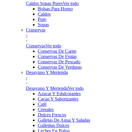
Caldos Sopas Pures
Ver todo
Bolsas Para Horno
Caldos
Pure
Sopas
Conservas
›
‹
Conservas
Ver todo
Conservas De Carne
Conservas De Frutas
Conservas De Pescado
Conservas De Verduras
Desayuno Y Merienda
›
‹
Desayuno Y Merienda
Ver todo
Azucar Y Edulcorantes
Cacao Y Saborizantes
Café
Cereales
Dulces Frescos
Galletas De Agua Y Saladas
Galletitas Dulces
Leches En Polvo