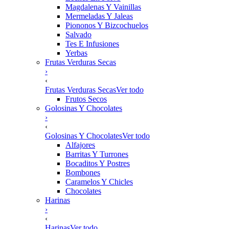
Magdalenas Y Vainillas
Mermeladas Y Jaleas
Piononos Y Bizcochuelos
Salvado
Tes E Infusiones
Yerbas
Frutas Verduras Secas
›
‹
Frutas Verduras Secas
Ver todo
Frutos Secos
Golosinas Y Chocolates
›
‹
Golosinas Y Chocolates
Ver todo
Alfajores
Barritas Y Turrones
Bocaditos Y Postres
Bombones
Caramelos Y Chicles
Chocolates
Harinas
›
‹
Harinas
Ver todo