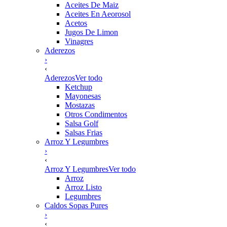
Aceites De Maiz
Aceites En Aeorosol
Acetos
Jugos De Limon
Vinagres
Aderezos
›
‹
Aderezos
Ver todo
Ketchup
Mayonesas
Mostazas
Otros Condimentos
Salsa Golf
Salsas Frias
Arroz Y Legumbres
›
‹
Arroz Y Legumbres
Ver todo
Arroz
Arroz Listo
Legumbres
Caldos Sopas Pures
›
‹