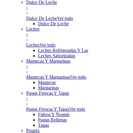
Dulce De Leche
›
‹
Dulce De Leche
Ver todo
Dulce De Leche
Leches
›
‹
Leches
Ver todo
Leches Refrigeradas Y Lar
Leches Saborizadas
Mantecas Y Margarinas
›
‹
Mantecas Y Margarinas
Ver todo
Mantecas
Margarinas
Pastas Frescas Y Tapas
›
‹
Pastas Frescas Y Tapas
Ver todo
Fideos Y Ñoquis
Pastas Rellenas
Tapas
Postres