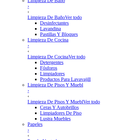
Limpieza De Baño
›
‹
Limpieza De Baño
Ver todo
Desinfectantes
Lavandina
Pastillas Y Bloques
Limpieza De Cocina
›
‹
Limpieza De Cocina
Ver todo
Detergentes
Fósforos
Limpiadores
Productos Para Lavavajill
Limpieza De Pisos Y Muebl
›
‹
Limpieza De Pisos Y Muebl
Ver todo
Ceras Y Autobrillos
Limpiadores De Piso
Lustra Muebles
Papeles
›
‹