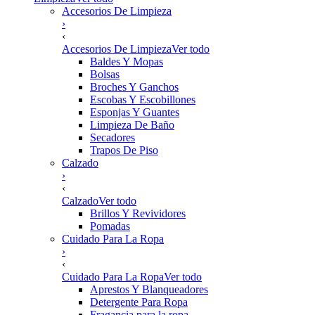
Accesorios De Limpieza
›
‹
Accesorios De Limpieza
Ver todo
Baldes Y Mopas
Bolsas
Broches Y Ganchos
Escobas Y Escobillones
Esponjas Y Guantes
Limpieza De Baño
Secadores
Trapos De Piso
Calzado
›
‹
Calzado
Ver todo
Brillos Y Revividores
Pomadas
Cuidado Para La Ropa
›
‹
Cuidado Para La Ropa
Ver todo
Aprestos Y Blanqueadores
Detergente Para Ropa
Fragancia para la ropa