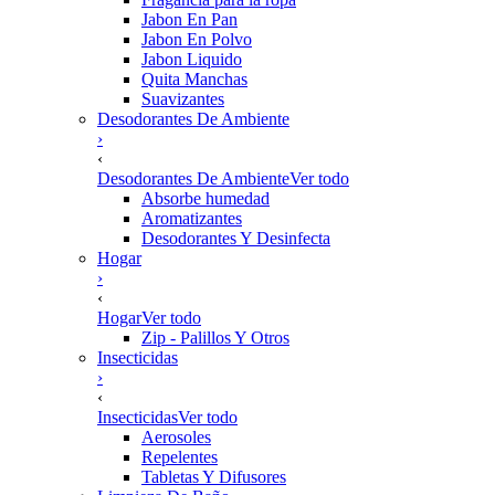
Jabon En Pan
Jabon En Polvo
Jabon Liquido
Quita Manchas
Suavizantes
Desodorantes De Ambiente
›
‹
Desodorantes De Ambiente
Ver todo
Absorbe humedad
Aromatizantes
Desodorantes Y Desinfecta
Hogar
›
‹
Hogar
Ver todo
Zip - Palillos Y Otros
Insecticidas
›
‹
Insecticidas
Ver todo
Aerosoles
Repelentes
Tabletas Y Difusores