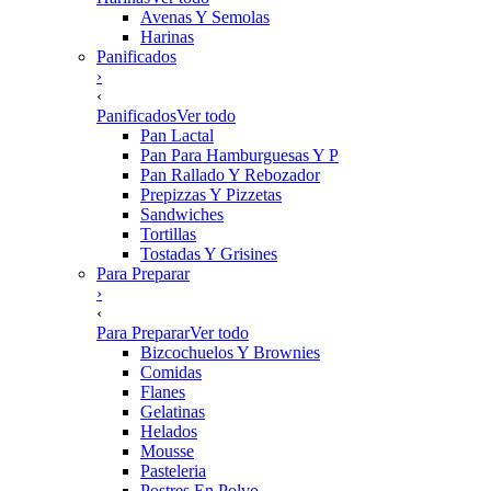
Avenas Y Semolas
Harinas
Panificados
›
‹
Panificados
Ver todo
Pan Lactal
Pan Para Hamburguesas Y P
Pan Rallado Y Rebozador
Prepizzas Y Pizzetas
Sandwiches
Tortillas
Tostadas Y Grisines
Para Preparar
›
‹
Para Preparar
Ver todo
Bizcochuelos Y Brownies
Comidas
Flanes
Gelatinas
Helados
Mousse
Pasteleria
Postres En Polvo