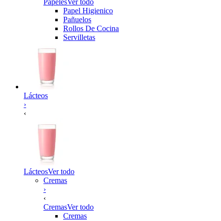
Papeles
Ver todo
Papel Higienico
Pañuelos
Rollos De Cocina
Servilletas
Lácteos
›
‹
Lácteos
Ver todo
Cremas
›
‹
Cremas
Ver todo
Cremas