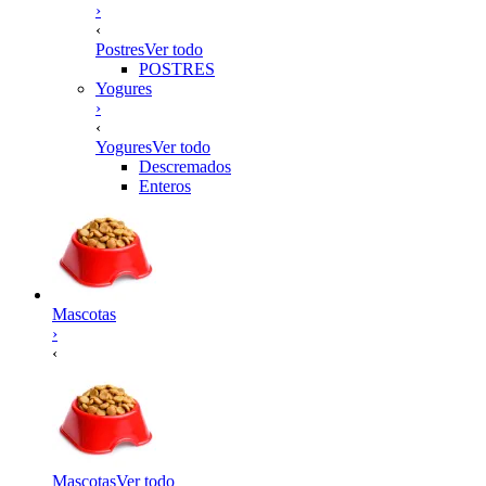
›
‹
Postres
Ver todo
POSTRES
Yogures
›
‹
Yogures
Ver todo
Descremados
Enteros
Mascotas
›
‹
Mascotas
Ver todo