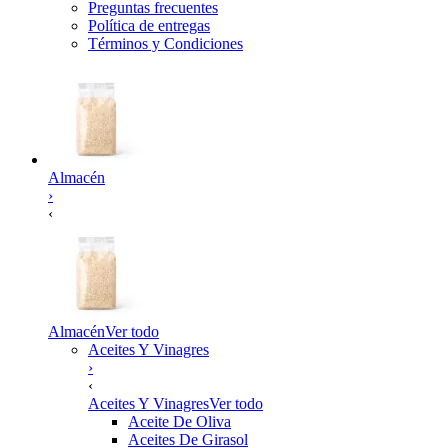
Preguntas frecuentes
Política de entregas
Términos y Condiciones
Almacén
›
‹
Almacén
Ver todo
Aceites Y Vinagres
›
‹
Aceites Y Vinagres
Ver todo
Aceite De Oliva
Aceites De Girasol