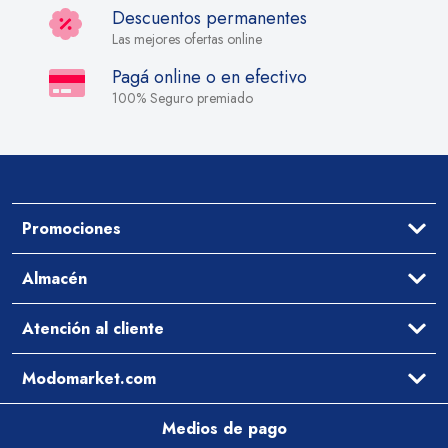
Descuentos permanentes
Las mejores ofertas online
Pagá online o en efectivo
100% Seguro premiado
Promociones
Ofertas
Almacén
Aceites y Vinagres
Atención al cliente
Arroz y Legumbres
Desayuno y Merienda
Ayuda
Modomarket.com
Pastas Secas y Salsas
Cómo comprar
Preguntas Frecuentes
Qué comemos hoy
Medios de pago
Contacto
Arrepentimiento