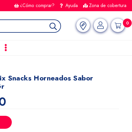
¿Cómo comprar?
Ayuda
Zona de cobertura
0
ix Snacks Horneados Sabor
Gr
0