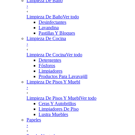
Limpieza De Baño
›
‹
Limpieza De Baño
Ver todo
Desinfectantes
Lavandina
Pastillas Y Bloques
Limpieza De Cocina
›
‹
Limpieza De Cocina
Ver todo
Detergentes
Fósforos
Limpiadores
Productos Para Lavavajill
Limpieza De Pisos Y Muebl
›
‹
Limpieza De Pisos Y Muebl
Ver todo
Ceras Y Autobrillos
Limpiadores De Piso
Lustra Muebles
Papeles
›
‹