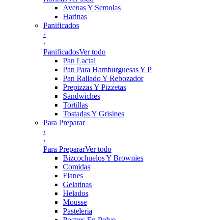
Avenas Y Semolas
Harinas
Panificados
›
‹
Panificados
Ver todo
Pan Lactal
Pan Para Hamburguesas Y P
Pan Rallado Y Rebozador
Prepizzas Y Pizzetas
Sandwiches
Tortillas
Tostadas Y Grisines
Para Preparar
›
‹
Para Preparar
Ver todo
Bizcochuelos Y Brownies
Comidas
Flanes
Gelatinas
Helados
Mousse
Pasteleria
Postres En Polvo