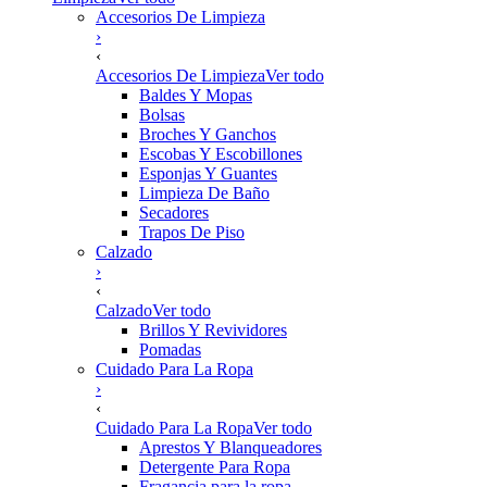
Accesorios De Limpieza
›
‹
Accesorios De Limpieza
Ver todo
Baldes Y Mopas
Bolsas
Broches Y Ganchos
Escobas Y Escobillones
Esponjas Y Guantes
Limpieza De Baño
Secadores
Trapos De Piso
Calzado
›
‹
Calzado
Ver todo
Brillos Y Revividores
Pomadas
Cuidado Para La Ropa
›
‹
Cuidado Para La Ropa
Ver todo
Aprestos Y Blanqueadores
Detergente Para Ropa
Fragancia para la ropa