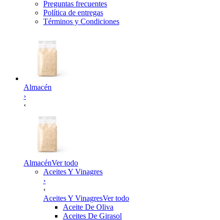
Preguntas frecuentes
Política de entregas
Términos y Condiciones
Almacén
›
‹
Almacén
Ver todo
Aceites Y Vinagres
›
‹
Aceites Y Vinagres
Ver todo
Aceite De Oliva
Aceites De Girasol