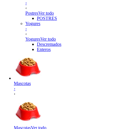
›
‹
Postres
Ver todo
POSTRES
Yogures
›
‹
Yogures
Ver todo
Descremados
Enteros
Mascotas
›
‹
Mascotas
Ver todo