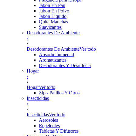
Jabon En Pan
Jabon En Polvo
Jabon Liquido
Quita Manchas
Suavizantes
Desodorantes De Ambiente
›
‹
Desodorantes De Ambiente
Ver todo
Absorbe humedad
Aromatizantes
Desodorantes Y Desinfecta
Hogar
›
‹
Hogar
Ver todo
Zip - Palillos Y Otros
Insecticidas
›
‹
Insecticidas
Ver todo
Aerosoles
Repelentes
Tabletas Y Difusores