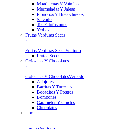
Magdalenas Y Vainillas
Mermeladas Y Jaleas
Piononos Y Bizcochuelos
Salvado
Tes E Infusiones
Yerbas
Frutas Verduras Secas
›
‹
Frutas Verduras Secas
Ver todo
Frutos Secos
Golosinas Y Chocolates
›
‹
Golosinas Y Chocolates
Ver todo
Alfajores
Barritas Y Turrones
Bocaditos Y Postres
Bombones
Caramelos Y Chicles
Chocolates
Harinas
›
‹
Harinas
Ver todo