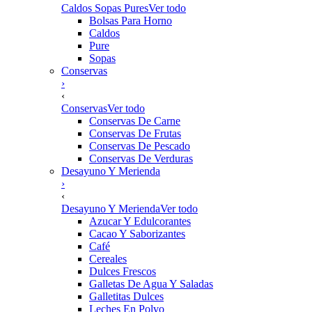
Caldos Sopas Pures
Ver todo
Bolsas Para Horno
Caldos
Pure
Sopas
Conservas
›
‹
Conservas
Ver todo
Conservas De Carne
Conservas De Frutas
Conservas De Pescado
Conservas De Verduras
Desayuno Y Merienda
›
‹
Desayuno Y Merienda
Ver todo
Azucar Y Edulcorantes
Cacao Y Saborizantes
Café
Cereales
Dulces Frescos
Galletas De Agua Y Saladas
Galletitas Dulces
Leches En Polvo