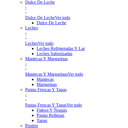
Dulce De Leche
›
‹
Dulce De Leche
Ver todo
Dulce De Leche
Leches
›
‹
Leches
Ver todo
Leches Refrigeradas Y Lar
Leches Saborizadas
Mantecas Y Margarinas
›
‹
Mantecas Y Margarinas
Ver todo
Mantecas
Margarinas
Pastas Frescas Y Tapas
›
‹
Pastas Frescas Y Tapas
Ver todo
Fideos Y Ñoquis
Pastas Rellenas
Tapas
Postres