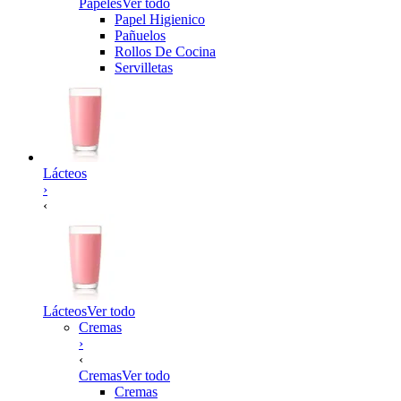
Papeles
Ver todo
Papel Higienico
Pañuelos
Rollos De Cocina
Servilletas
Lácteos
›
‹
Lácteos
Ver todo
Cremas
›
‹
Cremas
Ver todo
Cremas