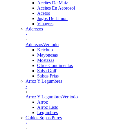
Aceites De Maiz
Aceites En Aeorosol
Acetos
Jugos De Limon
Vinagres
Aderezos
›
‹
Aderezos
Ver todo
Ketchup
Mayonesas
Mostazas
Otros Condimentos
Salsa Golf
Salsas Frias
Arroz Y Legumbres
›
‹
Arroz Y Legumbres
Ver todo
Arroz
Arroz Listo
Legumbres
Caldos Sopas Pures
›
‹