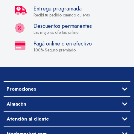
Entrega programada
Recibí tu pedido cuando quieras
Descuentos permanentes
Las mejores ofertas online
Pagá online o en efectivo
100% Seguro premiado
Promociones
Ofertas
Almacén
Aceites y Vinagres
Atención al cliente
Arroz y Legumbres
Desayuno y Merienda
Ayuda
Modomarket.com