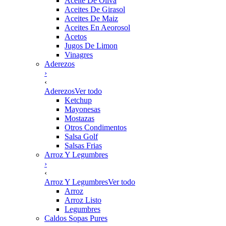
Aceite De Oliva
Aceites De Girasol
Aceites De Maiz
Aceites En Aeorosol
Acetos
Jugos De Limon
Vinagres
Aderezos
›
‹
Aderezos
Ver todo
Ketchup
Mayonesas
Mostazas
Otros Condimentos
Salsa Golf
Salsas Frias
Arroz Y Legumbres
›
‹
Arroz Y Legumbres
Ver todo
Arroz
Arroz Listo
Legumbres
Caldos Sopas Pures