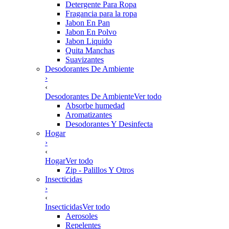
Detergente Para Ropa
Fragancia para la ropa
Jabon En Pan
Jabon En Polvo
Jabon Liquido
Quita Manchas
Suavizantes
Desodorantes De Ambiente
›
‹
Desodorantes De Ambiente
Ver todo
Absorbe humedad
Aromatizantes
Desodorantes Y Desinfecta
Hogar
›
‹
Hogar
Ver todo
Zip - Palillos Y Otros
Insecticidas
›
‹
Insecticidas
Ver todo
Aerosoles
Repelentes