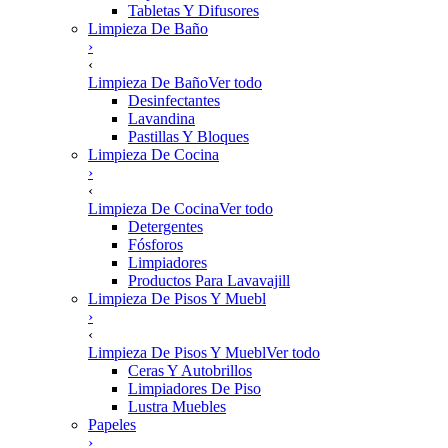
Tabletas Y Difusores
Limpieza De Baño
›
‹
Limpieza De Baño
Ver todo
Desinfectantes
Lavandina
Pastillas Y Bloques
Limpieza De Cocina
›
‹
Limpieza De Cocina
Ver todo
Detergentes
Fósforos
Limpiadores
Productos Para Lavavajill
Limpieza De Pisos Y Muebl
›
‹
Limpieza De Pisos Y Muebl
Ver todo
Ceras Y Autobrillos
Limpiadores De Piso
Lustra Muebles
Papeles
›