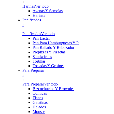
‹
Harinas
Ver todo
Avenas Y Semolas
Harinas
Panificados
›
‹
Panificados
Ver todo
Pan Lactal
Pan Para Hamburguesas Y P
Pan Rallado Y Rebozador
Prepizzas Y Pizzetas
Sandwiches
Tortillas
Tostadas Y Grisines
Para Preparar
›
‹
Para Preparar
Ver todo
Bizcochuelos Y Brownies
Comidas
Flanes
Gelatinas
Helados
Mousse