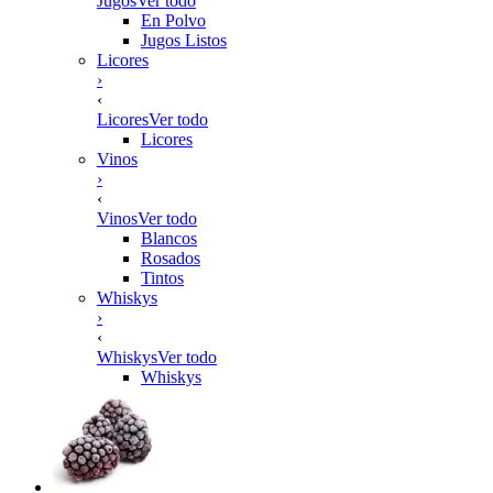
Jugos
Ver todo
En Polvo
Jugos Listos
Licores
›
‹
Licores
Ver todo
Licores
Vinos
›
‹
Vinos
Ver todo
Blancos
Rosados
Tintos
Whiskys
›
‹
Whiskys
Ver todo
Whiskys