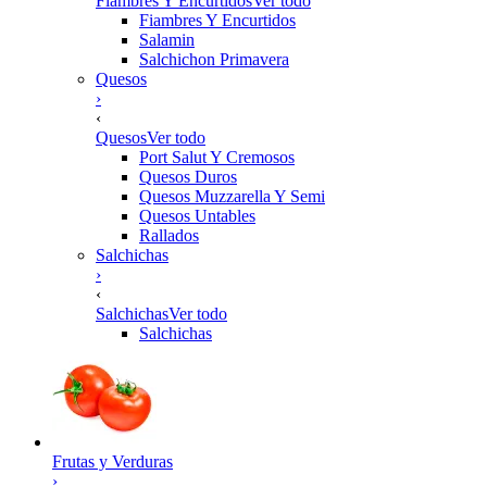
Fiambres Y Encurtidos
Ver todo
Fiambres Y Encurtidos
Salamin
Salchichon Primavera
Quesos
›
‹
Quesos
Ver todo
Port Salut Y Cremosos
Quesos Duros
Quesos Muzzarella Y Semi
Quesos Untables
Rallados
Salchichas
›
‹
Salchichas
Ver todo
Salchichas
Frutas y Verduras
›