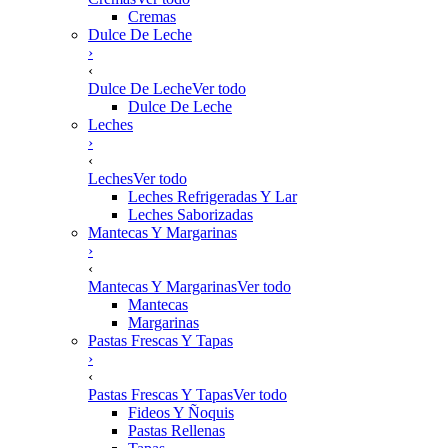
Cremas
Dulce De Leche
›
‹
Dulce De Leche
Ver todo
Dulce De Leche
Leches
›
‹
Leches
Ver todo
Leches Refrigeradas Y Lar
Leches Saborizadas
Mantecas Y Margarinas
›
‹
Mantecas Y Margarinas
Ver todo
Mantecas
Margarinas
Pastas Frescas Y Tapas
›
‹
Pastas Frescas Y Tapas
Ver todo
Fideos Y Ñoquis
Pastas Rellenas