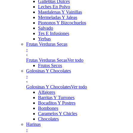
Galletitas Dulces
Leches En Polvo
Magdalenas Y Vainillas
Mermeladas Y Jaleas
Piononos Y Bizcochuelos
Salvado
Tes E Infusiones
Yerbas
Frutas Verduras Secas
›
‹
Frutas Verduras Secas
Ver todo
Frutos Secos
Golosinas Y Chocolates
›
‹
Golosinas Y Chocolates
Ver todo
Alfajores
Barritas Y Turrones
Bocaditos Y Postres
Bombones
Caramelos Y Chicles
Chocolates
Harinas
›