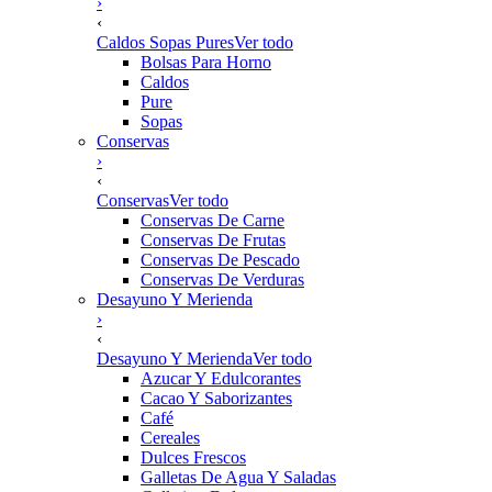
›
‹
Caldos Sopas Pures
Ver todo
Bolsas Para Horno
Caldos
Pure
Sopas
Conservas
›
‹
Conservas
Ver todo
Conservas De Carne
Conservas De Frutas
Conservas De Pescado
Conservas De Verduras
Desayuno Y Merienda
›
‹
Desayuno Y Merienda
Ver todo
Azucar Y Edulcorantes
Cacao Y Saborizantes
Café
Cereales
Dulces Frescos
Galletas De Agua Y Saladas