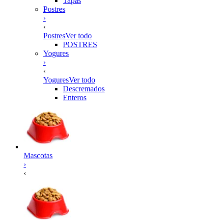
Tapas
Postres
›
‹
Postres
Ver todo
POSTRES
Yogures
›
‹
Yogures
Ver todo
Descremados
Enteros
Mascotas
›
‹