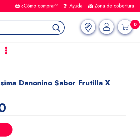
¿Cómo comprar?
Ayuda
Zona de cobertura
0
sima Danonino Sabor Frutilla X
0