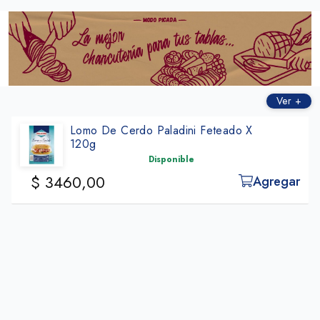
ㅤㅤㅤㅤ
Ver +
Lomo De Cerdo Paladini Feteado X
120g
Disponible
$ 3460,00
Agregar