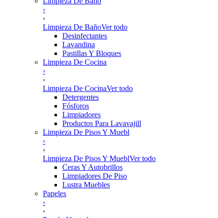
Limpieza De Baño
›
‹
Limpieza De Baño
Ver todo
Desinfectantes
Lavandina
Pastillas Y Bloques
Limpieza De Cocina
›
‹
Limpieza De Cocina
Ver todo
Detergentes
Fósforos
Limpiadores
Productos Para Lavavajill
Limpieza De Pisos Y Muebl
›
‹
Limpieza De Pisos Y Muebl
Ver todo
Ceras Y Autobrillos
Limpiadores De Piso
Lustra Muebles
Papeles
›
‹