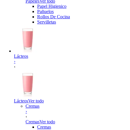
Papeles
Ver todo
Papel Higienico
Pañuelos
Rollos De Cocina
Servilletas
Lácteos
›
‹
Lácteos
Ver todo
Cremas
›
‹
Cremas
Ver todo
Cremas