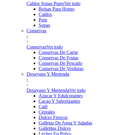
Caldos Sopas Pures
Ver todo
Bolsas Para Horno
Caldos
Pure
Sopas
Conservas
›
‹
Conservas
Ver todo
Conservas De Carne
Conservas De Frutas
Conservas De Pescado
Conservas De Verduras
Desayuno Y Merienda
›
‹
Desayuno Y Merienda
Ver todo
Azucar Y Edulcorantes
Cacao Y Saborizantes
Café
Cereales
Dulces Frescos
Galletas De Agua Y Saladas
Galletitas Dulces
Leches En Polvo