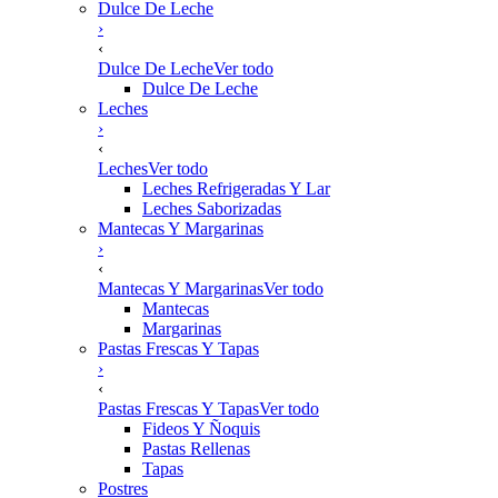
Dulce De Leche
›
‹
Dulce De Leche
Ver todo
Dulce De Leche
Leches
›
‹
Leches
Ver todo
Leches Refrigeradas Y Lar
Leches Saborizadas
Mantecas Y Margarinas
›
‹
Mantecas Y Margarinas
Ver todo
Mantecas
Margarinas
Pastas Frescas Y Tapas
›
‹
Pastas Frescas Y Tapas
Ver todo
Fideos Y Ñoquis
Pastas Rellenas
Tapas
Postres