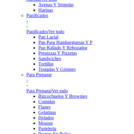
Avenas Y Semolas
Harinas
Panificados
›
‹
Panificados
Ver todo
Pan Lactal
Pan Para Hamburguesas Y P
Pan Rallado Y Rebozador
Prepizzas Y Pizzetas
Sandwiches
Tortillas
Tostadas Y Grisines
Para Preparar
›
‹
Para Preparar
Ver todo
Bizcochuelos Y Brownies
Comidas
Flanes
Gelatinas
Helados
Mousse
Pasteleria
Postres En Polvo