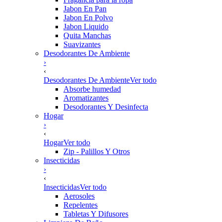
Jabon En Pan
Jabon En Polvo
Jabon Liquido
Quita Manchas
Suavizantes
Desodorantes De Ambiente
›
‹
Desodorantes De Ambiente
Ver todo
Absorbe humedad
Aromatizantes
Desodorantes Y Desinfecta
Hogar
›
‹
Hogar
Ver todo
Zip - Palillos Y Otros
Insecticidas
›
‹
Insecticidas
Ver todo
Aerosoles
Repelentes
Tabletas Y Difusores