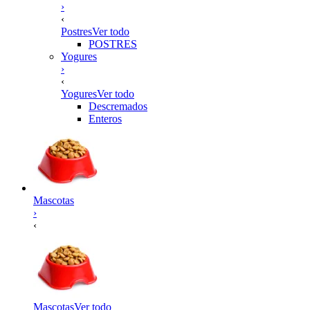
›
‹
Postres
Ver todo
POSTRES
Yogures
›
‹
Yogures
Ver todo
Descremados
Enteros
Mascotas
›
‹
Mascotas
Ver todo