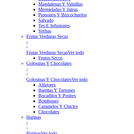
Magdalenas Y Vainillas
Mermeladas Y Jaleas
Piononos Y Bizcochuelos
Salvado
Tes E Infusiones
Yerbas
Frutas Verduras Secas
›
‹
Frutas Verduras Secas
Ver todo
Frutos Secos
Golosinas Y Chocolates
›
‹
Golosinas Y Chocolates
Ver todo
Alfajores
Barritas Y Turrones
Bocaditos Y Postres
Bombones
Caramelos Y Chicles
Chocolates
Harinas
›
‹
Harinas
Ver todo