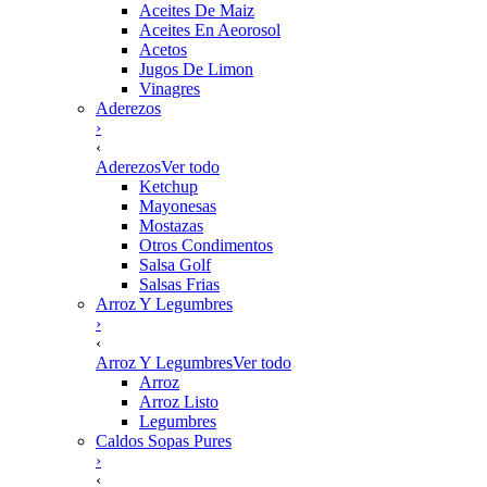
Aceites De Maiz
Aceites En Aeorosol
Acetos
Jugos De Limon
Vinagres
Aderezos
›
‹
Aderezos
Ver todo
Ketchup
Mayonesas
Mostazas
Otros Condimentos
Salsa Golf
Salsas Frias
Arroz Y Legumbres
›
‹
Arroz Y Legumbres
Ver todo
Arroz
Arroz Listo
Legumbres
Caldos Sopas Pures
›
‹