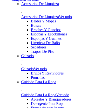
Accesorios De Limpieza
›
‹
Accesorios De Limpieza
Ver todo
Baldes Y Mopas
Bolsas
Broches Y Ganchos
Escobas Y Escobillones
Esponjas Y Guantes
Limpieza De Baño
Secadores
Trapos De Piso
Calzado
›
‹
Calzado
Ver todo
Brillos Y Revividores
Pomadas
Cuidado Para La Ropa
›
‹
Cuidado Para La Ropa
Ver todo
Aprestos Y Blanqueadores
Detergente Para Ropa
Fragancia para la ropa