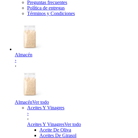
Preguntas frecuentes
Política de entregas
Términos y Condiciones
Almacén
›
‹
Almacén
Ver todo
Aceites Y Vinagres
›
‹
Aceites Y Vinagres
Ver todo
Aceite De Oliva
Aceites De Girasol