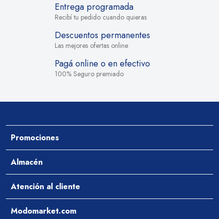
Entrega programada
Recibí tu pedido cuando quieras
Descuentos permanentes
Las mejores ofertas online
Pagá online o en efectivo
100% Seguro premiado
Promociones
Ofertas
Almacén
Aceites y Vinagres
Atención al cliente
Arroz y Legumbres
Desayuno y Merienda
Ayuda
Modomarket.com
Pastas Secas y Salsas
Cómo comprar