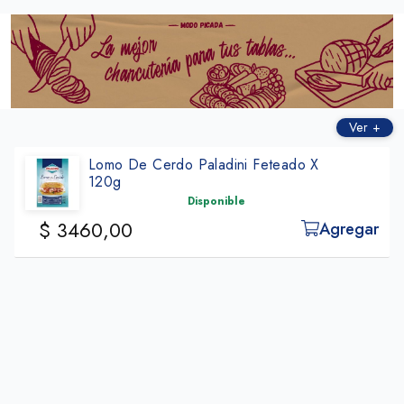
ㅤㅤㅤㅤ
Ver +
Lomo De Cerdo Paladini Feteado X
120g
Disponible
$ 3460,00
Agregar