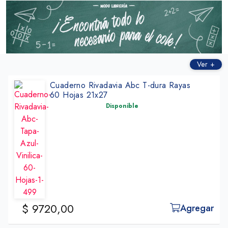
Ver +
Cuad Rivadavia Cuadros 1x1cm Azul
98 Hojas 19x23cm
Disponible
$ 12.770,00
Agre
regar